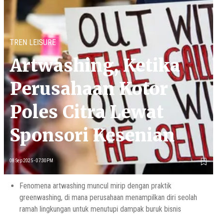
TREN LEISURE
Artwashing, Ketika
Perusahaan Kotor
Poles Citra Lewat
Sponsori Kesenian
08 Sep 2025 - 07:30PM
Fenomena artwashing muncul mirip dengan praktik
greenwashing, di mana perusahaan menampilkan diri seolah
ramah lingkungan untuk menutupi dampak buruk bisnis