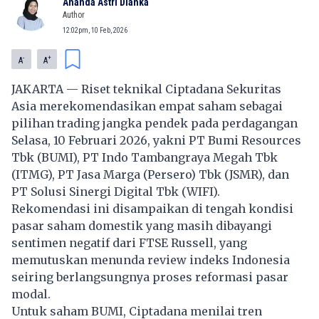
Ananda Astri Dianka
Author
12:02pm, 10 Feb, 2026
-
+
A
A
JAKARTA — Riset teknikal Ciptadana Sekuritas
Asia merekomendasikan empat saham sebagai
pilihan trading jangka pendek pada perdagangan
Selasa, 10 Februari 2026, yakni PT Bumi Resources
Tbk (BUMI), PT Indo Tambangraya Megah Tbk
(ITMG), PT Jasa Marga (Persero) Tbk (JSMR), dan
PT Solusi Sinergi Digital Tbk (WIFI).
Rekomendasi ini disampaikan di tengah kondisi
pasar saham domestik yang masih dibayangi
sentimen negatif dari FTSE Russell, yang
memutuskan menunda review indeks Indonesia
seiring berlangsungnya proses reformasi pasar
modal.
Untuk saham BUMI, Ciptadana menilai tren