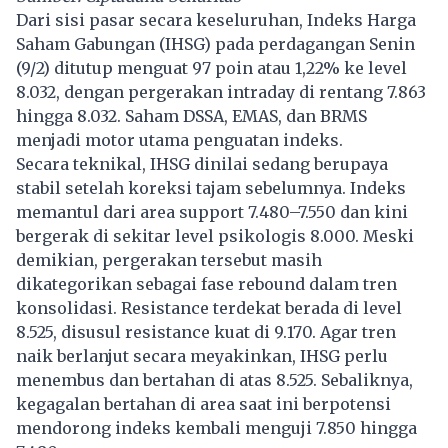
Dari sisi pasar secara keseluruhan, Indeks Harga
Saham Gabungan (IHSG) pada perdagangan Senin
(9/2) ditutup menguat 97 poin atau 1,22% ke level
8.032, dengan pergerakan intraday di rentang 7.863
hingga 8.032. Saham DSSA, EMAS, dan BRMS
menjadi motor utama penguatan indeks.
Secara teknikal, IHSG dinilai sedang berupaya
stabil setelah koreksi tajam sebelumnya. Indeks
memantul dari area support 7.480–7.550 dan kini
bergerak di sekitar level psikologis 8.000. Meski
demikian, pergerakan tersebut masih
dikategorikan sebagai fase rebound dalam tren
konsolidasi. Resistance terdekat berada di level
8.525, disusul resistance kuat di 9.170. Agar tren
naik berlanjut secara meyakinkan, IHSG perlu
menembus dan bertahan di atas 8.525. Sebaliknya,
kegagalan bertahan di area saat ini berpotensi
mendorong indeks kembali menguji 7.850 hingga