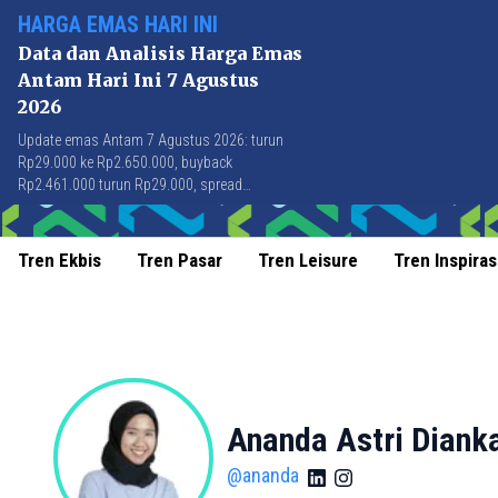
HARGA EMAS HARI INI
Data dan Analisis Harga Emas
Antam Hari Ini 7 Agustus
2026
Update emas Antam 7 Agustus 2026: turun
Rp29.000 ke Rp2.650.000, buyback
Rp2.461.000 turun Rp29.000, spread
Rp189.000 stabil di level terbaik sejak April
2026.
Tren Ekbis
Tren Pasar
Tren Leisure
Tren Inspiras
Ananda Astri Diank
@
ananda