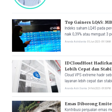
Top Gainers LQ45: M
Indeks saham LQ45 pada perda
naik 0,39% atau menguat 3 po
Ananda Astridianka
05 Jun 2025 - 09:15AM
IDCloudHost Hadirkan
Lebih Cepat dan Stabi
Cloud VPS extreme hadir seb
layanan lebih cepat dan stabi
Ananda Astri Dianka
24 Feb 2025 - 09:30PM
Emas Diborong Emiten
Kontribusi penjualan emas me