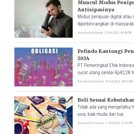
Muncul Modus Penipua
Antisipasinya
Modus penipuan digital atau 
diperbincangkan di masyarak
Ananda Astridianka
13 Feb 2024 - 08:40PM
Pefindo Kantongi Pen
2024
PT Pemeringkat Efek Indones
surat utang senilai Rp42,28 t
Ananda Astri Dianka
13 Feb 2024 - 08:01PM
Beli Sesuai Kebutuhan
Tidak ada yang mengetahui ha
usia, baik muda dan tua.
Ananda Astri Dianka
11 Feb 2024 - 01:01PM