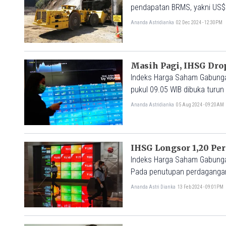
pendapatan BRMS, yakni US$1
Ananda Astridianka
02 Dec 2024 - 12:30PM
Masih Pagi, IHSG Drop
Indeks Harga Saham Gabungan
pukul 09.05 WIB dibuka turun
Ananda Astridianka
05 Aug 2024 - 09:20AM
IHSG Longsor 1,20 Pe
Indeks Harga Saham Gabungan
Pada penutupan perdagangan h
Ananda Astri Dianka
13 Feb 2024 - 09:01PM