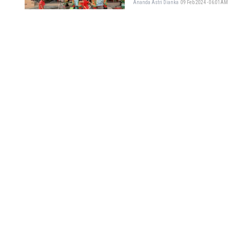
Ananda Astri Dianka
09 Feb 2024 - 06:01AM
Resep dan Cara Memb
Merayakan Tahun Baru China 
kue keranjang.
Ananda Astri Dianka
08 Feb 2024 - 10:01AM
Lo