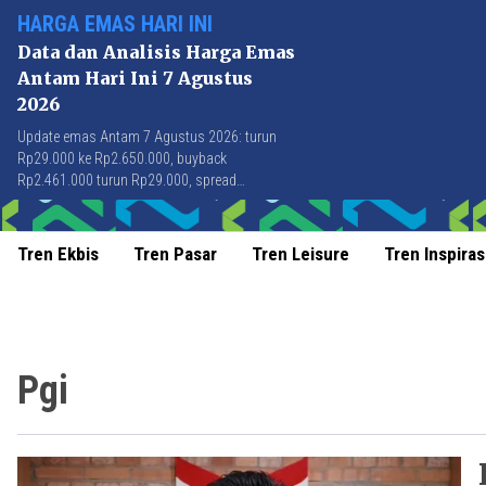
HARGA EMAS HARI INI
Data dan Analisis Harga Emas
Antam Hari Ini 7 Agustus
2026
Update emas Antam 7 Agustus 2026: turun
Rp29.000 ke Rp2.650.000, buyback
Rp2.461.000 turun Rp29.000, spread
Rp189.000 stabil di level terbaik sejak April
2026.
Tren Ekbis
Tren Pasar
Tren Leisure
Tren Inspiras
Pgi