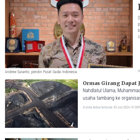
D
p
b
c
I
Andrew Susanto, pendiri Pusat Gadai Indonesia.
Ormas Girang Dapat 
Nahdlatul Ulama, Muhammadi
usaha tambang ke organisa
Distika Safara Setianda
03 Jun 2024 - 01:0