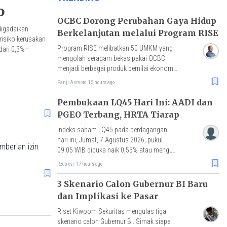
o
OCBC Dorong Perubahan Gaya Hidup
digadaikan
Berkelanjutan melalui Program RISE
risiko kerusakan
Program RISE melibatkan 50 UMKM yang
dari 0,3%—
mengolah seragam bekas pakai OCBC
menjadi berbagai produk bernilai ekonomi,
dengan hasil penjualan akan disalurkan
Panji Asmoro
15 hours ago
untuk pembelian benih mangrove.
Pembukaan LQ45 Hari Ini: AADI dan
PGEO Terbang, HRTA Tiarap
Indeks saham LQ45 pada perdagangan
hari ini, Jumat, 7 Agustus 2026, pukul
mberian izin
09.05 WIB dibuka naik 0,55% atau menguat
3 poin ke level 634,35.
Redaksi
17 hours ago
3 Skenario Calon Gubernur BI Baru
dan Implikasi ke Pasar
Riset Kiwoom Sekuritas mengulas tiga
skenario calon Gubernur BI. Simak siapa