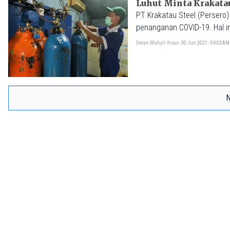
Luhut Minta Krakata
PT Krakatau Steel (Persero)
penanganan COVID-19. Hal i
medis untuk pasien COVID-1
Drean Muhyil Ihsan
30 Jun 2021 - 04:03AM
N