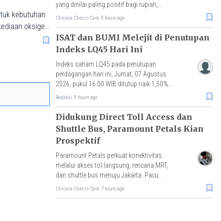
yang dinilai paling positif bagi rupiah,
ntuk kebutuhan
IHSG, dan arus modal asing.
Chrisna Chanis Cara
9 hours ago
sediaan oksigen
ISAT dan BUMI Melejit di Penutupan
Indeks LQ45 Hari Ini
Indeks saham LQ45 pada penutupan
perdagangan hari ini, Jumat, 07 Agustus
2026, pukul 16.00 WIB ditutup naik 1,50%
atau menguat 9 poin ke level 640,29.
Redaksi
9 hours ago
Didukung Direct Toll Access dan
Shuttle Bus, Paramount Petals Kian
Prospektif
Paramount Petals perkuat konektivitas
melalui akses tol langsung, rencana MRT,
dan shuttle bus menuju Jakarta. Pacu
mobilitas, aktivitas ekonomi, serta nilai
Chrisna Chanis Cara
7 hours ago
investasi properti.