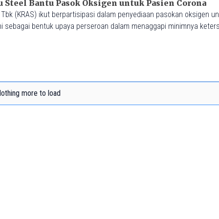
u Steel Bantu Pasok Oksigen untuk Pasien Corona
 Tbk (KRAS) ikut berpartisipasi dalam penyediaan pasokan oksigen u
ni sebagai bentuk upaya perseroan dalam menaggapi minimnya keter
9.
othing more to load