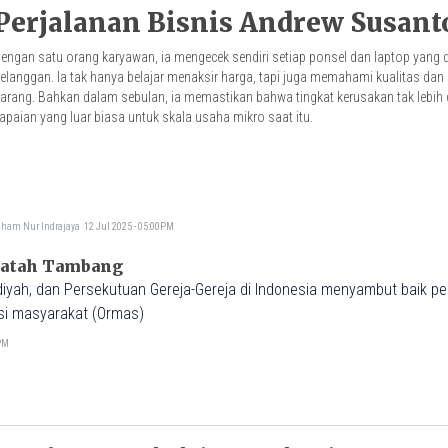
Perjalanan Bisnis Andrew Susant
engan satu orang karyawan, ia mengecek sendiri setiap ponsel dan laptop yang 
elanggan. Ia tak hanya belajar menaksir harga, tapi juga memahami kualitas dan 
arang. Bahkan dalam sebulan, ia memastikan bahwa tingkat kerusakan tak lebih 
apaian yang luar biasa untuk skala usaha mikro saat itu.
dham Nur Indrajaya
12 Jul 2025 - 05:00PM
Jatah Tambang
yah, dan Persekutuan Gereja-Gereja di Indonesia menyambut baik pe
si masyarakat (Ormas)
0PM