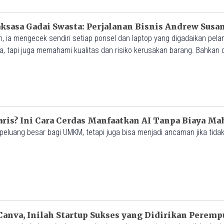
aksasa Gadai Swasta: Perjalanan Bisnis Andrew Susa
 ia mengecek sendiri setiap ponsel dan laptop yang digadaikan pelan
a, tapi juga memahami kualitas dan risiko kerusakan barang. Bahkan 
 kerusakan tak lebih dari 0,3%—capaian yang luar biasa untuk skala 
s? Ini Cara Cerdas Manfaatkan AI Tanpa Biaya Ma
peluang besar bagi UMKM, tetapi juga bisa menjadi ancaman jika tida
Canva, Inilah Startup Sukses yang Didirikan Perem