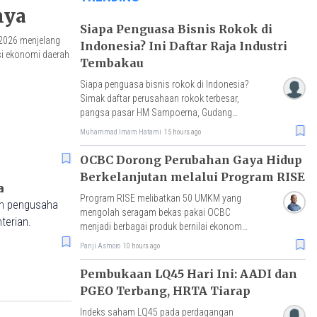
nya
Siapa Penguasa Bisnis Rokok di
 2026 menjelang
Indonesia? Ini Daftar Raja Industri
si ekonomi daerah
Tembakau
Siapa penguasa bisnis rokok di Indonesia?
Simak daftar perusahaan rokok terbesar,
pangsa pasar HM Sampoerna, Gudang
Garam, Djarum, hingga tantangan rokok
Muhammad Imam Hatami
15 hours ago
ilegal.
OCBC Dorong Perubahan Gaya Hidup
Berkelanjutan melalui Program RISE
a
Program RISE melibatkan 50 UMKM yang
an pengusaha
mengolah seragam bekas pakai OCBC
terian.
menjadi berbagai produk bernilai ekonomi,
dengan hasil penjualan akan disalurkan
Panji Asmoro
10 hours ago
untuk pembelian benih mangrove.
Pembukaan LQ45 Hari Ini: AADI dan
PGEO Terbang, HRTA Tiarap
Indeks saham LQ45 pada perdagangan