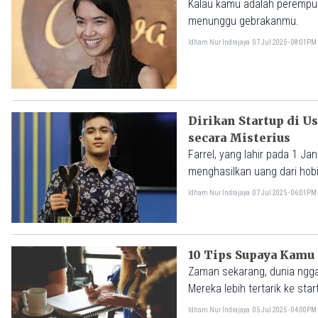
Kalau kamu adalah perempu
menunggu gebrakanmu.
Idham Nur Indrajaya
07 Jul 2025 - 08:01PM
Dirikan Startup di Us
secara Misterius
Farrel, yang lahir pada 1 Ja
menghasilkan uang dari hob
dunia machine learning dan 
Idham Nur Indrajaya
07 Jul 2025 - 06:01PM
10 Tips Supaya Kamu 
Zaman sekarang, dunia ngga
Mereka lebih tertarik ke st
Idham Nur Indrajaya
05 Jul 2025 - 04:00PM