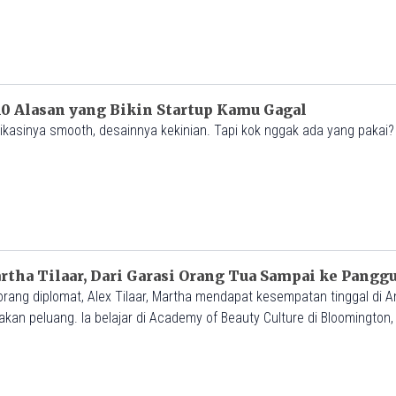
zamannya.
 10 Alasan yang Bikin Startup Kamu Gagal
likasinya smooth, desainnya kekinian. Tapi kok nggak ada yang pakai?
rtha Tilaar, Dari Garasi Orang Tua Sampai ke Pangg
ang diplomat, Alex Tilaar, Martha mendapat kesempatan tinggal di Am
akan peluang. Ia belajar di Academy of Beauty Culture di Bloomington,
ntikan, termasuk teknik facial, rias wajah, hingga ilmu herbalis tradis