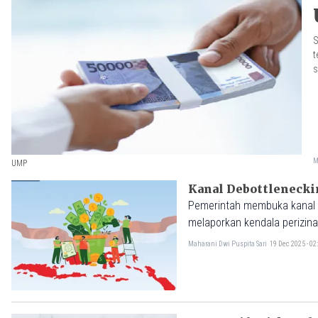
S
t
s
M
UMP
Kanal Debottleneckin
Pemerintah membuka kanal 
melaporkan kendala perizina
Maharani Dwi Puspita Sari
19 Dec 2025 - 0