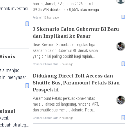
hari ini, Jumat, 7 Agustus 2026, pukul
enarik investasi
09.05 WIB dibuka naik 0,55% atau menguat
3 poin ke level 634,35.
Redaksi
12 hours ago
3 Skenario Calon Gubernur BI Baru
dan Implikasi ke Pasar
Riset Kiwoom Sekuritas mengulas tiga
skenario calon Gubernur BI. Simak siapa
Bisnis
yang dinilai paling positif bagi rupiah,
IHSG, dan arus modal asing.
Chrisna Chanis Cara
5 hours ago
esia menjadi
Didukung Direct Toll Access dan
m ini menyasar
Shuttle Bus, Paramount Petals Kian
s menghadapi
Prospektif
gara.
Paramount Petals perkuat konektivitas
melalui akses tol langsung, rencana MRT,
dan shuttle bus menuju Jakarta. Pacu
asional
mobilitas, aktivitas ekonomi, serta nilai
ecil.
Chrisna Chanis Cara
2 hours ago
investasi properti.
ebuah strategi