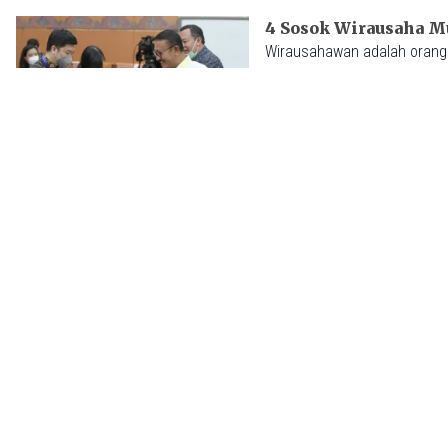
4 Sosok Wirausaha M
Wirausahawan adalah orang 
suatu usaha bisnis. Saat ini
Distika Safara Setianda
03 Nov 2024 - 06:02
5 Orang Kaya di Bisn
Properti dikenal sebagai ase
Distika Safara Setianda
28 Oct 2024 - 08:02