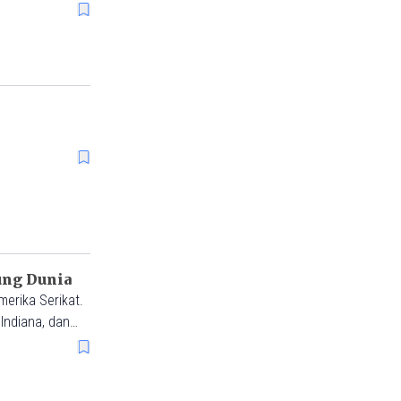
ung Dunia
erika Serikat.
 Indiana, dan
ional.