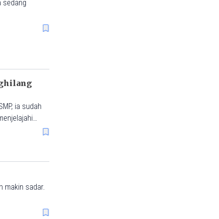
a sedang
nghilang
 SMP, ia sudah
enjelajahi
h makin sadar.