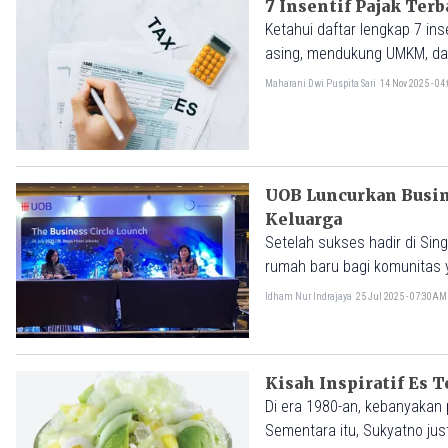
7 Insentif Pajak Ter
Ketahui daftar lengkap 7 inse
asing, mendukung UMKM, dan
Maharani Dwi Puspita Sari
14 Nov 2025 - 0
UOB Luncurkan Busine
Keluarga
Setelah sukses hadir di Sing
rumah baru bagi komunitas 
para pemilik bisnis keluar
Idham Nur Indrajaya
25 Jul 2025 - 07:30AM
tantangan zaman yang makin k
Kisah Inspiratif Es T
Di era 1980-an, kebanyakan p
Sementara itu, Sukyatno ju