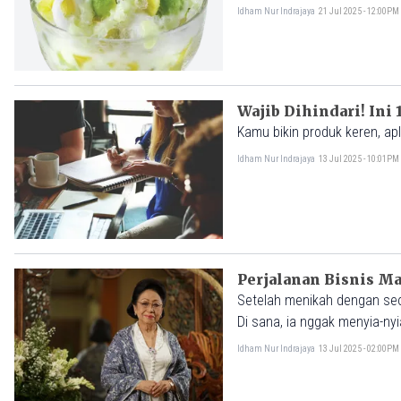
yang dianggap nekat pada 
Idham Nur Indrajaya
21 Jul 2025 - 12:00PM
Wajib Dihindari! Ini
Kamu bikin produk keren, ap
Idham Nur Indrajaya
13 Jul 2025 - 10:01PM
Perjalanan Bisnis Ma
Setelah menikah dengan seor
Di sana, ia nggak menyia-nyi
mendalami berbagai ilmu keca
Idham Nur Indrajaya
13 Jul 2025 - 02:00PM