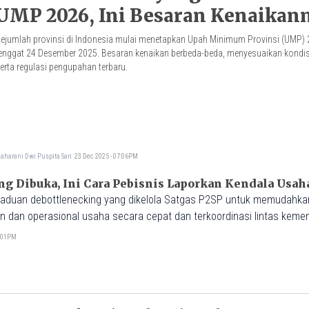
UMP 2026, Ini Besaran Kenaikan
ejumlah provinsi di Indonesia mulai menetapkan Upah Minimum Provinsi (UMP)
enggat 24 Desember 2025. Besaran kenaikan berbeda-beda, menyesuaikan kondi
erta regulasi pengupahan terbaru.
aharani Dwi Puspita Sari
23 Dec 2025 - 07:06PM
g Dibuka, Ini Cara Pebisnis Laporkan Kendala Usah
aduan debottlenecking yang dikelola Satgas P2SP untuk memudahk
n dan operasional usaha secara cepat dan terkoordinasi lintas kemen
2:01PM