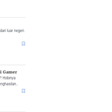
ari luar negeri.
ai Gamer
. Hobinya
enghasilan
ng lebih besar