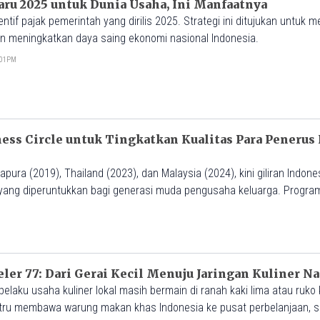
baru 2025 untuk Dunia Usaha, Ini Manfaatnya
ntif pajak pemerintah yang dirilis 2025. Strategi ini ditujukan untuk m
 meningkatkan daya saing ekonomi nasional Indonesia.
4:01PM
ss Circle untuk Tingkatkan Kualitas Para Penerus 
apura (2019), Thailand (2023), dan Malaysia (2024), kini giliran Indon
yang diperuntukkan bagi generasi muda pengusaha keluarga. Progra
ga yang sedang memasuki fase transformasi dan regenerasi, sekaligu
ompleks, seperti digitalisasi, keberlanjutan, dan ekspansi lintas ne
eler 77: Dari Gerai Kecil Menuju Jaringan Kuliner N
elaku usaha kuliner lokal masih bermain di ranah kaki lima atau ruko k
stru membawa warung makan khas Indonesia ke pusat perbelanjaan, s