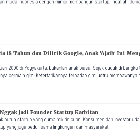
an muda Indonesia dengan mimpi membangun startup, ingatlah: duni
ia 18 Tahun dan Dilirik Google, Anak 'Ajaib' Ini Me
nuari 2000 di Yogyakarta, bukanlah anak biasa. Sejak duduk di bangku
inya bermain gim. Ketertarikannya terhadap gim justru membawanya m
kecerdasan buatan (AI).
Nggak Jadi Founder Startup Karbitan
k butuh startup yang cuma mikirin cuan. Konsumen dan investor uda
artup yang juga peduli sama lingkungan dan masyarakat.