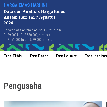
HARGA EMAS HARI INI
Data dan Analisis Harga Emas
Antam Hari Ini 7 Agustus
2026
Update emas Antam 7 Agustus 2026: turun
Rp29.000 ke Rp2.650.000, buyback
Rp2.461.000 turun Rp29.000, spread
Rp189.000 stabil di level terbaik sejak April
2026.
Tren Ekbis
Tren Pasar
Tren Leisure
Tren Inspiras
Pengusaha