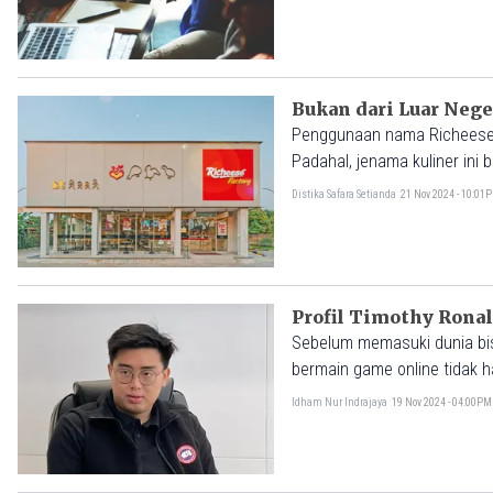
Bukan dari Luar Nege
Penggunaan nama Richeese Fa
Padahal, jenama kuliner ini b
Distika Safara Setianda
21 Nov 2024 - 10:01
Profil Timothy Ronal
Sebelum memasuki dunia bis
bermain game online tidak h
tambahan. Ketidakpuasan te
Idham Nur Indrajaya
19 Nov 2024 - 04:00PM
di dunia bisnis.