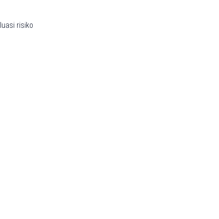
asi risiko
jadi lebih luas.
.