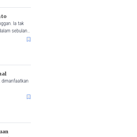
nto
ggan. Ia tak
dalam sebulan,
usaha mikro
hal
k dimanfaatkan
puan