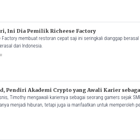
ri, Ini Dia Pemilik Richeese Factory
ctory membuat restoran cepat saji ini seringkali dianggap berasal d
erasal dari Indonesia.
PM
d, Pendiri Akademi Crypto yang Awali Karier sebag
nis, Timothy mengawali kariernya sebagai seorang gamers sejak SMP
anya menjadi hiburan, tetapi juga ia manfaatkan untuk memperoleh p
rhadap pencapaian awalnya mendorong Timothy untuk menjajal pelua