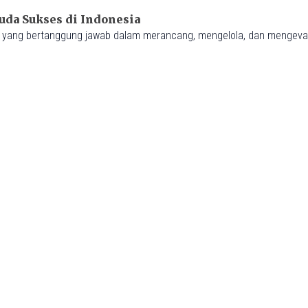
uda Sukses di Indonesia
yang bertanggung jawab dalam merancang, mengelola, dan mengevalu
, wirausahawan melakukan berbagai aktivitas, sehingga definisinya men
PM
is Properti Indonesia
t berharga tinggi, dengan nilai jual yang terus meningkat seiring waktu
AM
Load More