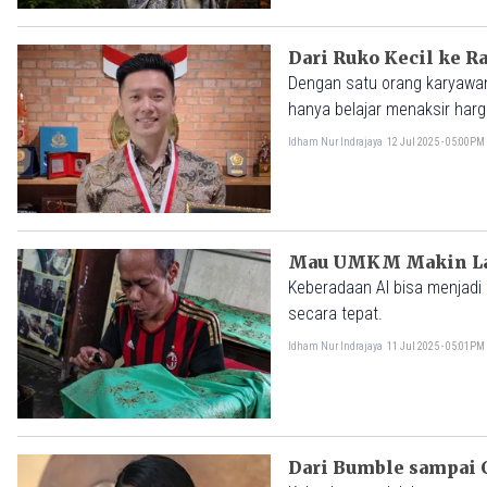
Dari Ruko Kecil ke R
Dengan satu orang karyawan,
hanya belajar menaksir harg
ia memastikan bahwa tingkat
Idham Nur Indrajaya
12 Jul 2025 - 05:00PM
saat itu.
Mau UMKM Makin Lari
Keberadaan AI bisa menjadi 
secara tepat.
Idham Nur Indrajaya
11 Jul 2025 - 05:01PM
Dari Bumble sampai 