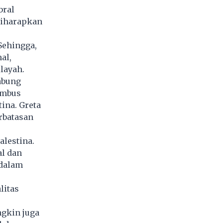
bral
diharapkan
Sehingga,
al,
ilayah.
gabung
embus
ina. Greta
rbatasan
lestina.
al dan
 dalam
litas
ngkin juga