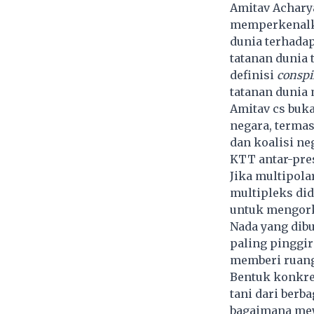
Amitav Acharya
memperkenalkan
dunia terhadap
tatanan dunia 
definisi
conspi
tatanan dunia 
Amitav cs buk
negara, terma
dan koalisi ne
KTT antar-pres
Jika multipola
multipleks did
untuk mengork
Nada yang dib
paling pinggir
memberi ruang 
Bentuk konkre
tani dari berb
bagaimana mew