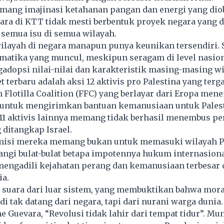
mang imajinasi ketahanan pangan dan energi yang dio
ra di KTT tidak mesti berbentuk proyek negara yang 
 semua isu di semua wilayah.
wilayah di negara manapun punya keunikan tersendiri. 
matika yang muncul, meskipun seragam di level nasion
adopsi nilai-nilai dan karakteristik masing-masing w
 terbaru adalah aksi 12 aktivis pro Palestina yang ter
Flotilla Coalition (FFC) yang berlayar dari Eropa men
l untuk mengirimkan bantuan kemanusiaan untuk Palest
11 aktivis lainnya memang tidak berhasil menembus pe
 ditangkap Israel.
misi mereka memang bukan untuk memasuki wilayah Pa
angi bulat-bulat betapa impotennya hukum internasion
mengadili kejahatan perang dan kemanusiaan terbesar
ia.
 suara dari luar sistem, yang membuktikan bahwa mora
adi tak datang dari negara, tapi dari nurani warga dunia.
he Guevara, “Revolusi tidak lahir dari tempat tidur”. Mu