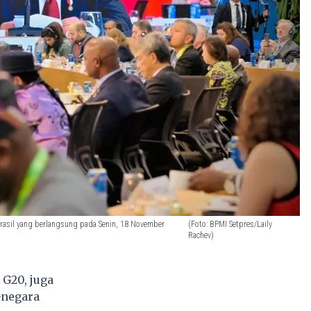
Brasil yang berlangsung pada Senin, 18 November
(Foto: BPMI Setpres/Laily
Rachev)
 G20, juga
-negara