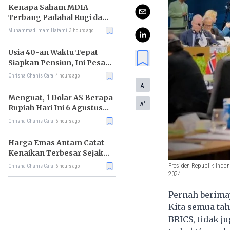
Kenapa Saham MDIA
Terbang Padahal Rugi dan
Terlilit Utang?
Muhammad Imam Hatami
3 hours ago
Usia 40-an Waktu Tepat
Siapkan Pensiun, Ini Pesan
Rhenald Kasali
Chrisna Chanis Cara
4 hours ago
-
A
Menguat, 1 Dolar AS Berapa
+
A
Rupiah Hari Ini 6 Agustus
2026?
Chrisna Chanis Cara
5 hours ago
Harga Emas Antam Catat
Kenaikan Terbesar Sejak
Mei 2026
Presiden Republik Indon
Chrisna Chanis Cara
6 hours ago
2024.
Pernah berimaj
Kita semua tah
BRICS, tidak j