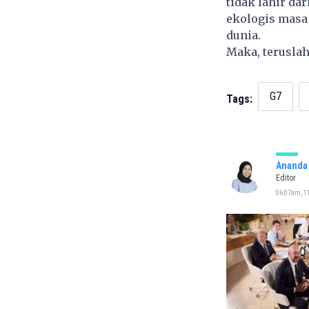
tidak lahir dar
ekologis masa 
dunia.
Maka, teruslah
G7
Tags:
Ananda 
Editor
06:07am, 11