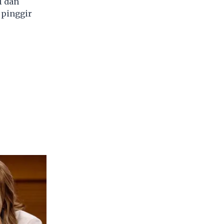
l dan
 pinggir