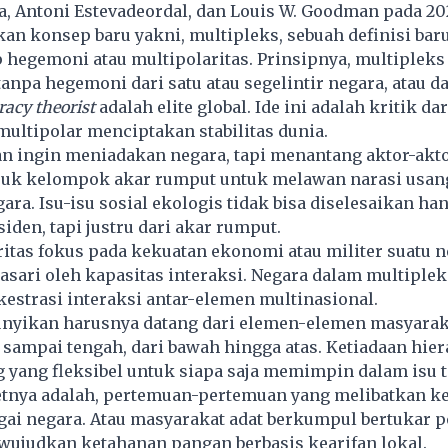
, Antoni Estevadeordal, dan Louis W. Goodman pada 20
 konsep baru yakni, multipleks, sebuah definisi baru
 hegemoni atau multipolaritas. Prinsipnya, multipleks
tanpa hegemoni dari satu atau segelintir negara, atau d
racy theorist
adalah elite global. Ide ini adalah kritik da
multipolar menciptakan stabilitas dunia.
an ingin meniadakan negara, tapi menantang aktor-akt
suk kelompok akar rumput untuk melawan narasi usan
gara. Isu-isu sosial ekologis tidak bisa diselesaikan ha
iden, tapi justru dari akar rumput.
ritas fokus pada kekuatan ekonomi atau militer suatu n
asari oleh kapasitas interaksi. Negara dalam multiplek
estrasi interaksi antar-elemen multinasional.
unyikan harusnya datang dari elemen-elemen masyarak
 sampai tengah, dari bawah hingga atas. Ketiadaan hiera
yang fleksibel untuk siapa saja memimpin dalam isu t
tnya adalah, pertemuan-pertemuan yang melibatkan 
agai negara. Atau masyarakat adat berkumpul bertukar
ujudkan ketahanan pangan berbasis kearifan lokal.