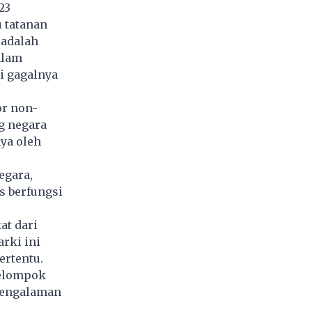
23
 tatanan
 adalah
alam
ri gagalnya
or non-
g negara
nya oleh
egara,
s berfungsi
at dari
rki ini
ertentu.
kelompok
 pengalaman