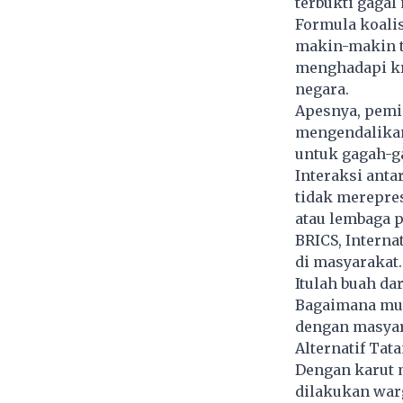
terbukti gagal
Formula koalis
makin-makin ti
menghadapi kri
negara.
Apesnya, pemi
mengendalikan
untuk gagah-g
Interaksi anta
tidak merepre
atau lembaga 
BRICS, Intern
di masyarakat
Itulah buah da
Bagaimana mung
dengan masyar
Alternatif Tat
Dengan karut m
dilakukan war