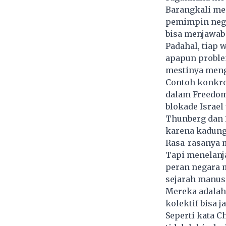
Barangkali me
pemimpin nega
bisa menjawab
Padahal, tiap 
apapun proble
mestinya meng
Contoh konkret
dalam Freedom 
blokade Israe
Thunberg dan 
karena kadung
Rasa-rasanya 
Tapi menelanj
peran negara 
sejarah manus
Mereka adalah
kolektif bisa j
Seperti kata C