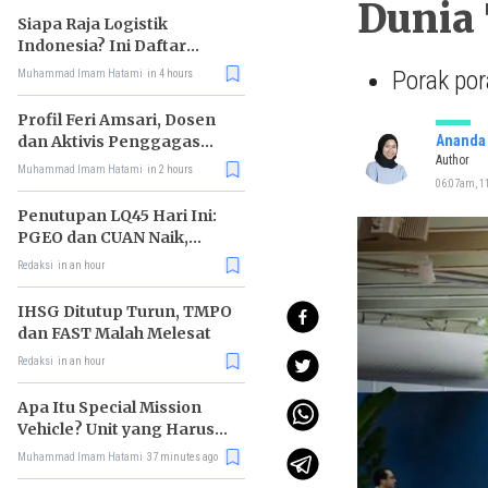
Dunia
Siapa Raja Logistik
Indonesia? Ini Daftar
Pemimpin Pasarnya
Porak po
Muhammad Imam Hatami
in 4 hours
Profil Feri Amsari, Dosen
dan Aktivis Penggagas
Ananda 
Author
Kabinet Bayangan
Muhammad Imam Hatami
in 2 hours
06:07am, 11
Penutupan LQ45 Hari Ini:
PGEO dan CUAN Naik,
MBMA Turun
Redaksi
in an hour
IHSG Ditutup Turun, TMPO
dan FAST Malah Melesat
Redaksi
in an hour
Apa Itu Special Mission
Vehicle? Unit yang Harus
Bereskan Utang Whoosh
Muhammad Imam Hatami
37 minutes ago
Rp116 T