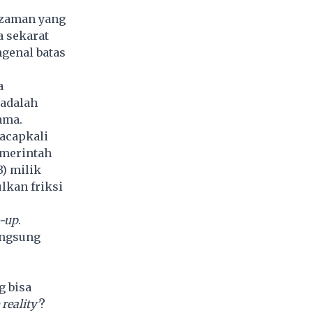
i zaman yang
a sekarat
ngenal batas
a
 adalah
sama.
 acapkali
emerintah
) milik
lkan friksi
-up
.
angsung
g bisa
 reality’
?