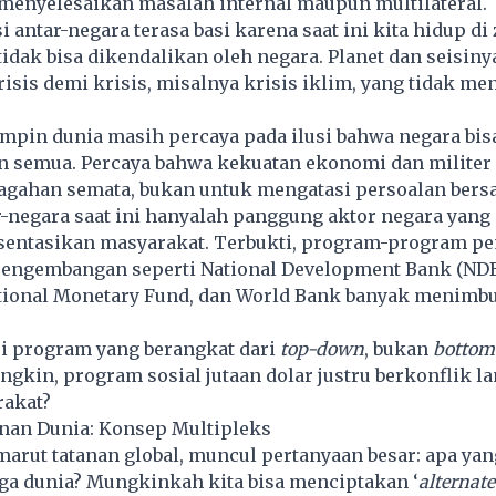
 menyelesaikan masalah internal maupun multilateral.
i antar-negara terasa basi karena saat ini kita hidup d
dak bisa dikendalikan oleh negara. Planet dan seisiny
sis demi krisis, misalnya krisis iklim, yang tidak me
mpin dunia masih percaya pada ilusi bahwa negara bis
 semua. Percaya bahwa kekuatan ekonomi dan militer
agahan semata, bukan untuk mengatasi persoalan ber
r-negara saat ini hanyalah panggung aktor negara yang
sentasikan masyarakat. Terbukti, program-program p
pengembangan seperti National Development Bank (NDB
ational Monetary Fund, dan World Bank banyak menimbu
.
ri program yang berangkat dari
top-down
, bukan
bottom
kin, program sosial jutaan dolar justru berkonflik l
akat?
anan Dunia: Konsep Multipleks
arut tatanan global, muncul pertanyaan besar: apa yan
ga dunia? Mungkinkah kita bisa menciptakan ‘
alternate