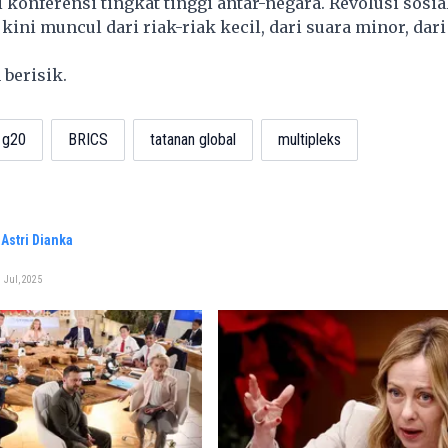
i konferensi tingkat tinggi antar-negara. Revolusi sosia
kini muncul dari riak-riak kecil, dari suara minor, dari
 berisik.
g20
BRICS
tatanan global
multipleks
Astri Dianka
 Jul, 2025