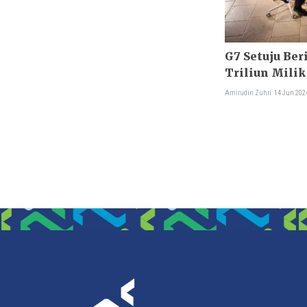
G7 Setuju Be
Triliun Milik
Amirudin Zuhri
14 Jun 202