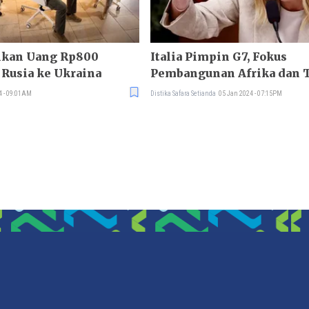
rikan Uang Rp800
Italia Pimpin G7, Fokus
 Rusia ke Ukraina
Pembangunan Afrika dan 
AI
4 - 09:01AM
Distika Safara Setianda
05 Jan 2024 - 07:15PM