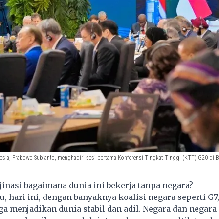
esia, Prabowo Subianto, menghadiri sesi pertama Konferensi Tingkat Tinggi (KTT) G20 di 
inasi bagaimana dunia ini bekerja tanpa negara?
u, hari ini, dengan banyaknya koalisi negara seperti G7,
uga menjadikan dunia stabil dan adil. Negara dan negara