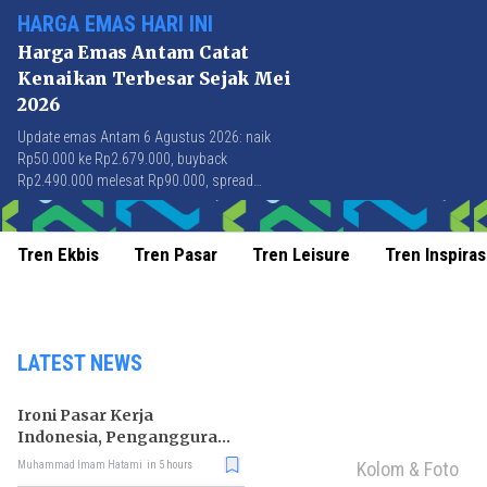
HARGA EMAS HARI INI
Harga Emas Antam Catat
Kenaikan Terbesar Sejak Mei
2026
Update emas Antam 6 Agustus 2026: naik
Rp50.000 ke Rp2.679.000, buyback
Rp2.490.000 melesat Rp90.000, spread
Rp189.000 tersempit sejak awal April 2026.
Tren Ekbis
Tren Pasar
Tren Leisure
Tren Inspiras
LATEST NEWS
Ironi Pasar Kerja
Indonesia, Pengangguran
Didominasi Lulusan SMK
Kolom & Foto
Muhammad Imam Hatami
in 5 hours