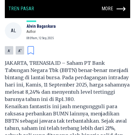
TREN PASAR
MORE
Alvin Bagaskara
AL
Author
08:09am, 12 Sep, 2025
-
+
A
A
JAKARTA,
TRENASIA.ID
– Saham
PT Bank
Tabungan Negara Tbk
(
BBTN
) benar-benar menjadi
bintang di lantai bursa. Pada perdagangan intraday
hari ini, Kamis, 11 September 2025, harga sahamnya
melesat 8,24% dan menyentuh level tertinggi
barunya tahun ini di Rp1.380.
Kenaikan fantastis ini jauh mengungguli para
raksasa perbankan BUMN lainnya, menjadikan
BBTN sebagai jawara tak terbantahkan. Sejak awal
tahun, saham ini telah terbang lebih dari 21%,