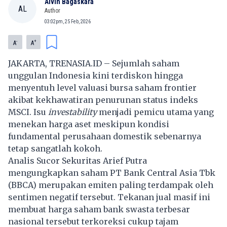
Alvin Bagaskara
AL
Author
03:02pm, 25 Feb, 2026
-
+
A
A
JAKARTA, TRENASIA.ID – Sejumlah saham
unggulan Indonesia kini terdiskon hingga
menyentuh level valuasi bursa saham frontier
akibat kekhawatiran penurunan status indeks
MSCI. Isu
investability
menjadi pemicu utama yang
menekan harga aset meskipun kondisi
fundamental perusahaan domestik sebenarnya
tetap sangatlah kokoh.
Analis Sucor Sekuritas Arief Putra
mengungkapkan saham PT Bank Central Asia Tbk
(BBCA) merupakan emiten paling terdampak oleh
sentimen negatif tersebut. Tekanan jual masif ini
membuat harga saham bank swasta terbesar
nasional tersebut terkoreksi cukup tajam